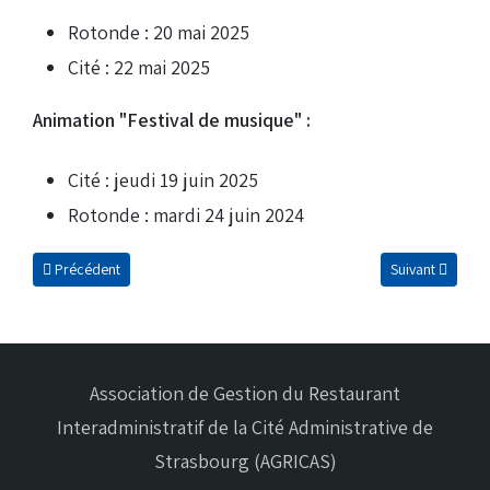
Rotonde : 20 mai 2025
Cité : 22 mai 2025
Animation "Festival de musique" :
Cité : jeudi 19 juin 2025
Rotonde : mardi 24 juin 2024
Article précédent : Fruits, légumes et Bollywood dans les animations
Article suivant 
Précédent
Suivant
Association de Gestion du Restaurant
Interadministratif de la Cité Administrative de
Strasbourg (AGRICAS)