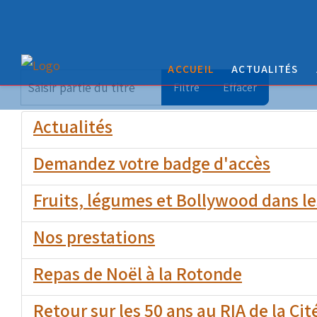
ACCUEIL
ACTUALITÉS
Saisir partie du titre
Filtre
Effacer
Actualités
Demandez votre badge d'accès
Fruits, légumes et Bollywood dans l
Nos prestations
Repas de Noël à la Rotonde
Retour sur les 50 ans au RIA de la Cit