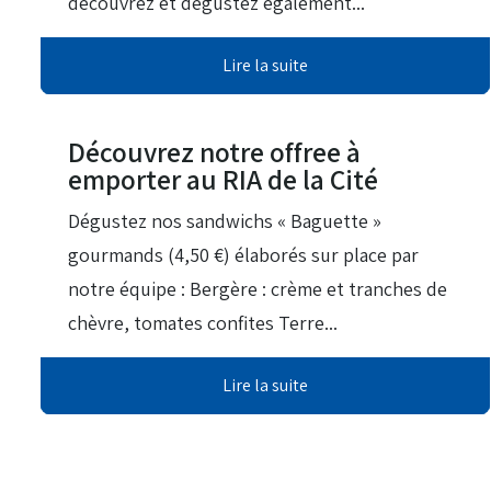
découvrez et dégustez également...
Lire la suite
08 Avr 2026
Découvrez notre offree à
emporter au RIA de la Cité
Dégustez nos sandwichs « Baguette »
gourmands (4,50 €) élaborés sur place par
notre équipe : Bergère : crème et tranches de
chèvre, tomates confites Terre...
Lire la suite